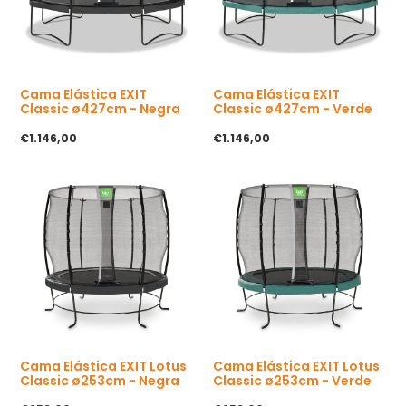
u
u
a
a
l
l
Cama Elástica EXIT
Cama Elástica EXIT
Classic ø427cm - Negra
Classic ø427cm - Verde
P
€1.146,00
P
€1.146,00
r
r
e
e
c
c
i
i
o
o
h
h
a
a
b
b
i
i
t
t
u
u
a
a
l
l
Cama Elástica EXIT Lotus
Cama Elástica EXIT Lotus
Classic ø253cm - Negra
Classic ø253cm - Verde