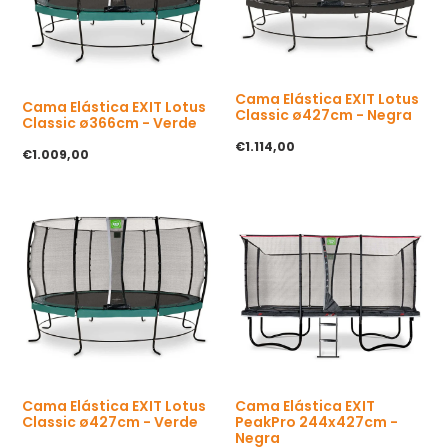
u
u
a
a
l
l
Cama Elástica EXIT Lotus
Cama Elástica EXIT Lotus
Classic ø427cm - Negra
Classic ø366cm - Verde
P
€1.114,00
P
€1.009,00
r
r
e
e
c
c
i
i
o
o
h
h
a
a
b
b
i
i
t
t
u
u
a
a
l
l
Cama Elástica EXIT Lotus
Cama Elástica EXIT
Classic ø427cm - Verde
PeakPro 244x427cm -
Negra