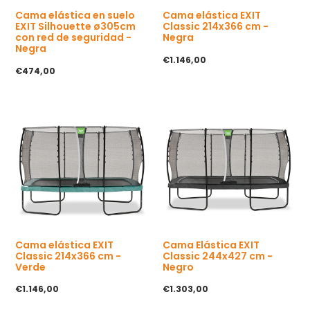
Cama elástica EXIT
Cama elástica en suelo
Classic 214x366 cm -
EXIT Silhouette ø305cm
Negra
con red de seguridad -
Negra
P
€1.146,00
r
P
€474,00
e
r
c
e
i
c
o
i
h
o
a
h
b
a
i
b
t
i
u
t
a
u
l
a
l
Cama elástica EXIT
Cama Elástica EXIT
Classic 214x366 cm -
Classic 244x427 cm -
Verde
Negro
P
€1.146,00
P
€1.303,00
r
r
e
e