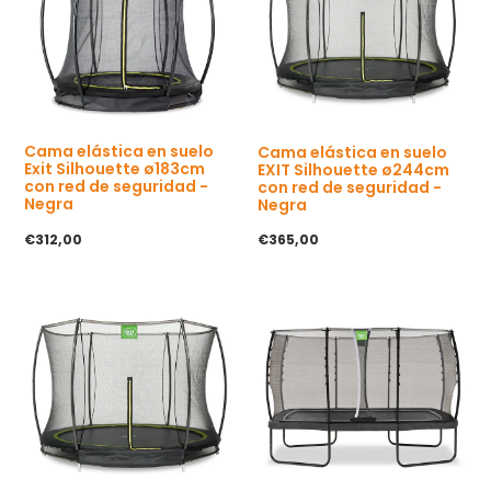
Cama elástica en suelo
Cama elástica en suelo
Exit Silhouette ø183cm
EXIT Silhouette ø244cm
con red de seguridad -
con red de seguridad -
Negra
Negra
P
€312,00
P
€365,00
r
r
e
e
c
c
i
i
o
o
h
h
a
a
b
b
i
i
t
t
u
u
a
a
l
l