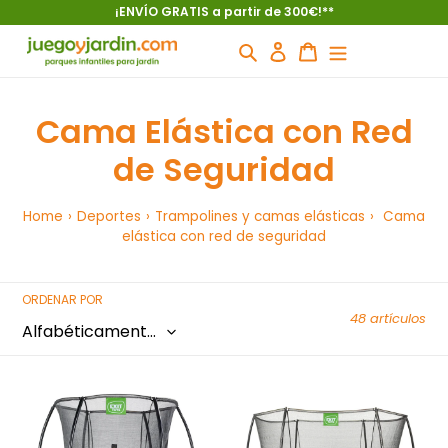
Ir
¡ENVÍO GRATIS a partir de 300€!**
directamente
Buscar
Ingresar
Carrito
al
contenido
Cama Elástica con Red
de Seguridad
Home
›
Deportes
›
Trampolines y camas elásticas
›
Cama
elástica con red de seguridad
ORDENAR POR
48 artículos