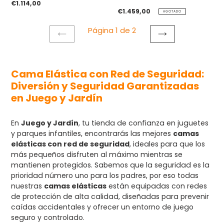
P
€1.114,00
r
P
€1.459,00
AGOTADO
e
r
c
e
Página 1 de 2
i
c
o
i
PAGINA
SIGUIENTE
h
o
ANTERIOR
PÁGINA
a
h
b
a
i
b
Cama Elástica con Red de Seguridad:
t
i
u
t
Diversión y Seguridad
Garantizadas
a
u
l
a
en Juego y Jardín
l
En
Juego y Jardín
, tu tienda de confianza en juguetes
y parques infantiles, encontrarás las mejores
camas
elásticas con red de seguridad
, ideales para que los
más pequeños disfruten al máximo mientras se
mantienen protegidos. Sabemos que la seguridad es la
prioridad número uno para los padres, por eso todas
nuestras
camas elásticas
están equipadas con redes
de protección de alta calidad, diseñadas para prevenir
caídas accidentales y ofrecer un entorno de juego
seguro y controlado.